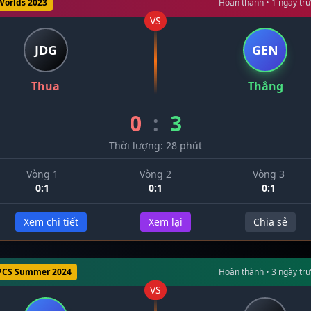
Worlds 2023
Hoàn thành • 1 ngày tr
VS
JDG
GEN
Thua
Thắng
0
:
3
Thời lượng: 28 phút
Vòng 1
Vòng 2
Vòng 3
0:1
0:1
0:1
Xem chi tiết
Xem lại
Chia sẻ
PCS Summer 2024
Hoàn thành • 3 ngày tr
VS