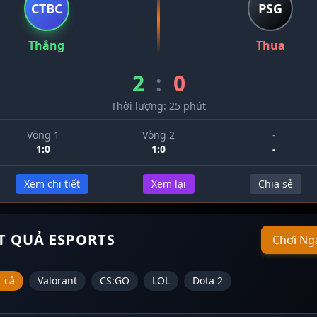
CTBC
PSG
Thắng
Thua
2
:
0
Thời lượng: 25 phút
Vòng 1
Vòng 2
-
1:0
1:0
-
Xem chi tiết
Xem lại
Chia sẻ
T QUẢ ESPORTS
Chơi Ng
t cả
Valorant
CS:GO
LOL
Dota 2