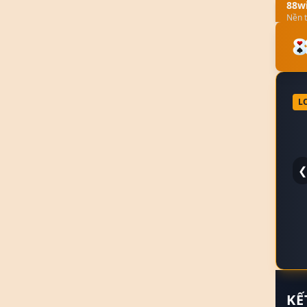
88w
Nền t
LOL
🛡️
VS
❮
Team A
Vòng loại khu vực Đông Nam Á
18:00 - 20:00 GMT+7 | 12 Tháng Sáu
Cược Ngay
Xem Chi Tiết
KẾ