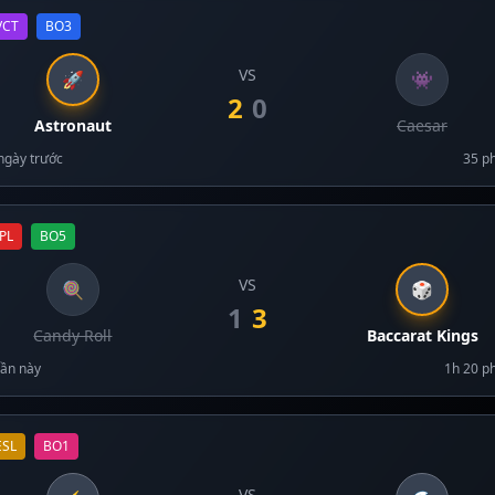
VCT
BO3
VS
🚀
👾
2
0
Astronaut
Caesar
ngày trước
35 p
IPL
BO5
VS
🍭
🎲
1
3
Candy Roll
Baccarat Kings
ần này
1h 20 p
ESL
BO1
VS