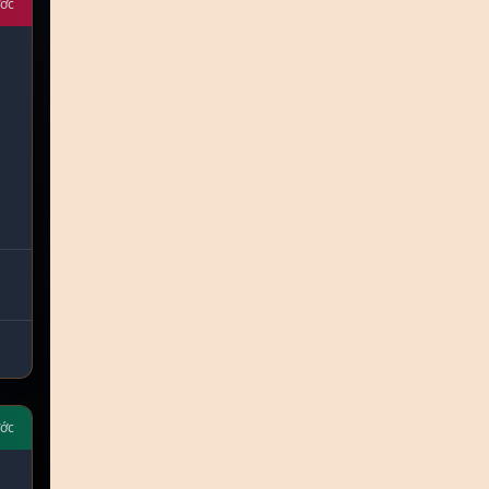
ước
ước