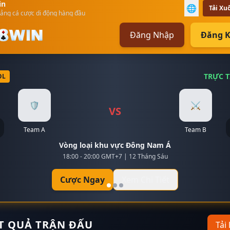
in
🌐
Tải Xu
ảng cá cược di động hàng đầu
Đăng Nhập
Đăng 
TRỰC TIẾP
CS:GO
⚔️
🔫
VS
Team B
Alpha
Giải vô địch thế giới CS
20:00 - 22:00 GMT+7 | 15 T
Cược Ngay
Xem Ch
T QUẢ TRẬN ĐẤU
Tải 