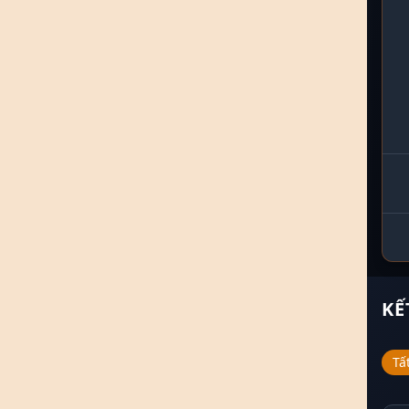
KẾ
Tấ